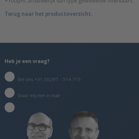
+100µm, afhankelijk van type gewikkelde filterkaars.
Terug naar het productoverzicht.
Heb je een vraag?
Bel ons +31 (0)297 - 514 715
Stuur mij een e-mail