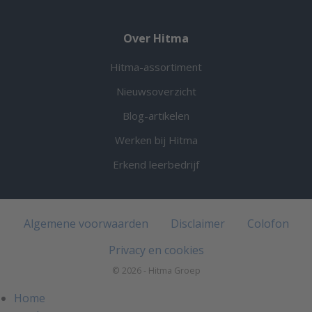
Over Hitma
Hitma-assortiment
Nieuwsoverzicht
Blog-artikelen
Werken bij Hitma
Erkend leerbedrijf
Algemene voorwaarden
Disclaimer
Colofon
Privacy en cookies
© 2026 - Hitma Groep
Home