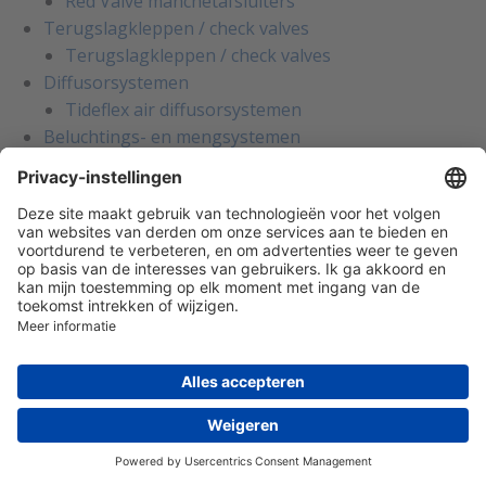
Red Valve manchetafsluiters
Terugslagkleppen / check valves
Terugslagkleppen / check valves
Diffusorsystemen
Tideflex air diffusorsystemen
Beluchtings- en mengsystemen
Tideflex beluchting- en mengsystemen
Beademingskleppen
Beademingskleppen, mangaten,
noodonluchtinsdeksels en vacuümtankafsluiters
Vlamdovers
(Inline) vlamdovers
Dataregistratie
Toepassingen
Laboratoria
Farmaceutische industrie
Ziekenhuizen en privéklinieken
Voedingsmiddelenindustrie