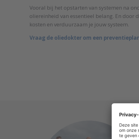
Vooral bij het opstarten van systemen na ond
oliereinheid van essentieel belang. En door d
kosten en verduurzaam je jouw systeem.
Vraag de oliedokter om een preventiepla