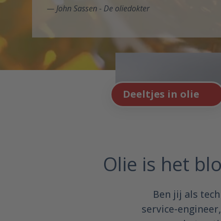
John Sassen - De oliedokter
Deeltjes in olie
Olie is het bl
Ben jij als te
service-engineer