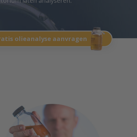
atorium laten analyseren.
atis olieanalyse aanvragen