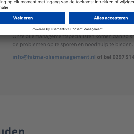
Wat te doen bij acute problemen met je hydraulisc
storingen meteen contact met ons op.
Onze oliemanagementspecialisten komen dan zo sne
de problemen op te sporen en noodhulp te bieden.
info@hitma-oliemanagement.nl
of bel 0297 51
ouden