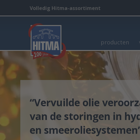
Volledig Hitma-assortiment
producten
Vervuilde olie veroo
van de storingen in hy
en smeeroliesystemen