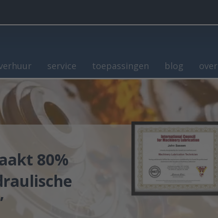
verhuur
service
toepassingen
blog
over
rzaakt 80%
draulische