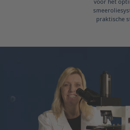
voor het opti
smeeroliesys
praktische 