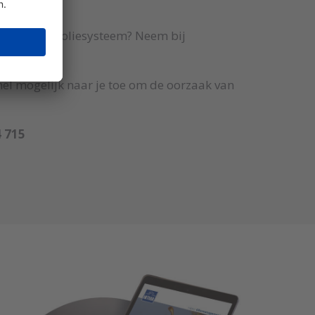
he of smeeroliesysteem? Neem bij
l mogelijk naar je toe om de oorzaak van
4 715