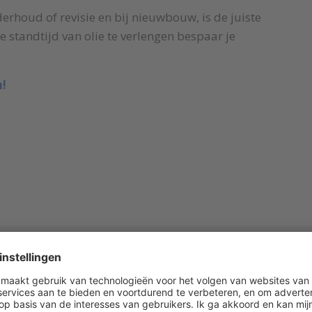
erhoud of revisie en bij nieuwbouw, is de juiste
e standtijd van olie te verlengen bespaar je
n!
Spoedeisende hulp