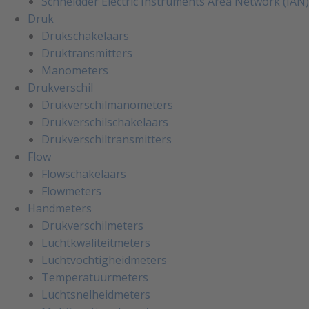
Schneidder Electric Instruments Area Network (IAN)
Druk
Drukschakelaars
Druktransmitters
Manometers
Drukverschil
Drukverschilmanometers
Drukverschilschakelaars
Drukverschiltransmitters
Flow
Flowschakelaars
Flowmeters
Handmeters
Drukverschilmeters
Luchtkwaliteitmeters
Luchtvochtigheidmeters
Temperatuurmeters
Luchtsnelheidmeters