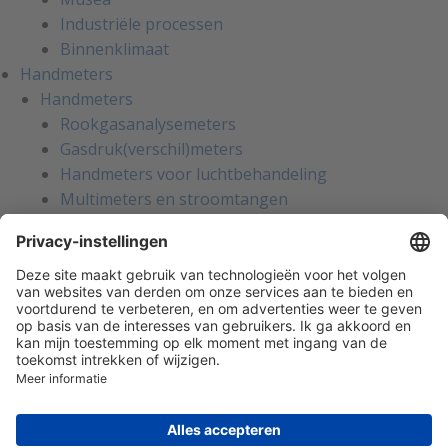
Industriële processen
Binnenklimaat
Handmeters
Handmeters
Rookgasanalysemeters
Gasdruk(verschil)meters
Handmeters voor luchtbehandeling
Multimeters en stroomtangen
Installatietesters
Apparatentesters voor NEN-3140
Handmeters voor koeltechniek
Inregelinstrumenten voor water
Gaslekzoekers
Persoonlijke bescherming
Warmtebeeldcamera's
Kalibratie en reparatie
Oliemanagement