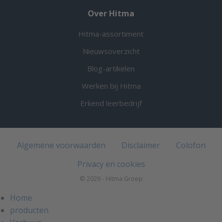
Over Hitma
Hitma-assortiment
Nieuwsoverzicht
Blog-artikelen
Werken bij Hitma
Erkend leerbedrijf
Algemene voorwaarden
Disclaimer
Colofon
Privacy en cookies
© 2026 - Hitma Groep
Home
producten