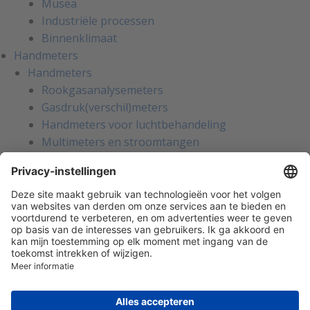
Musea
Industriële processen
Binnenklimaat
Handmeters
Handmeters
Rookgasanalysemeters
Gasdruk(verschil)meters
Handmeters voor luchtbehandeling
Multimeters en stroomtangen
Installatietesters
Apparatentesters voor NEN-3140
Handmeters voor koeltechniek
Inregelinstrumenten voor water
Gaslekzoekers
Persoonlijke bescherming
Warmtebeeldcamera's
Kalibratie en reparatie
Oliemanagement