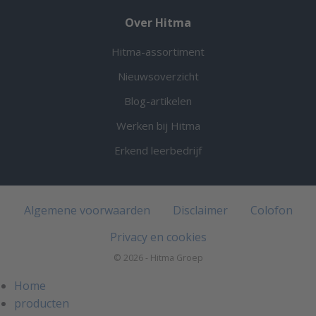
Over Hitma
Hitma-assortiment
Nieuwsoverzicht
Blog-artikelen
Werken bij Hitma
Erkend leerbedrijf
Algemene voorwaarden
Disclaimer
Colofon
Privacy en cookies
© 2026 - Hitma Groep
Home
producten