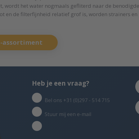
at, wordt het water nogmaals gefliterd naar de benodigde
en de filterfijnheid relatief grof is, worden strainers en
e-assortiment
Heb je een vraag?
Bel ons +31 (0)297 - 514 715
Stuur mij een e-mail