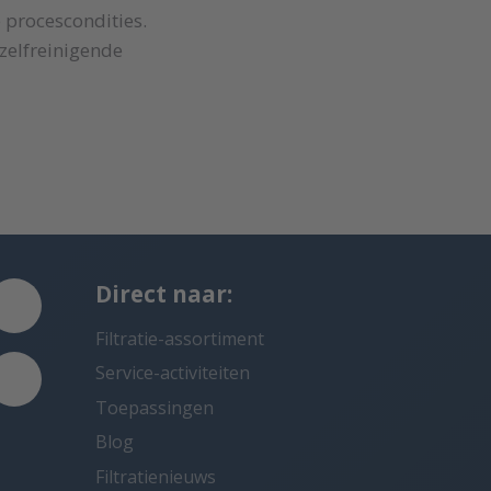
 procescondities.
 zelfreinigende
Direct naar:
Filtratie-assortiment
Service-activiteiten
Toepassingen
Blog
Filtratienieuws