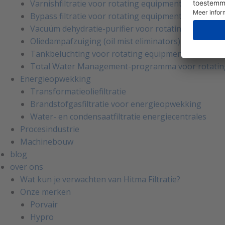
Varnishfiltratie voor rotating equipment
Bypass filtratie voor rotating equipment
Vacuüm dehydratie-purifier voor rotating equipme
Oliedampafzuiging (oil mist eliminators) voor rota
Tankbeluchting voor rotating equipment
Total Water Management-programma voor rotatin
Energieopwekking
Transformatieoliefiltratie
Brandstofgasfiltratie voor energieopwekking
Water- en condensaatfiltratie energiecentrales
Procesindustrie
Machinebouw
blog
over ons
Wat kun je verwachten van Hitma Filtratie?
Onze merken
Porvair
Hypro