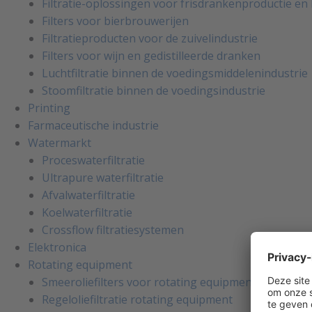
Filtratie-oplossingen voor frisdrankenproductie e
Filters voor bierbrouwerijen
Filtratieproducten voor de zuivelindustrie
Filters voor wijn en gedistilleerde dranken
Luchtfiltratie binnen de voedingsmiddelenindustrie
Stoomfiltratie binnen de voedingsindustrie
Printing
Farmaceutische industrie
Watermarkt
Proceswaterfiltratie
Ultrapure waterfiltratie
Afvalwaterfiltratie
Koelwaterfiltratie
Crossflow filtratiesystemen
Elektronica
Rotating equipment
Smeeroliefilters voor rotating equipment
Regeloliefiltratie rotating equipment