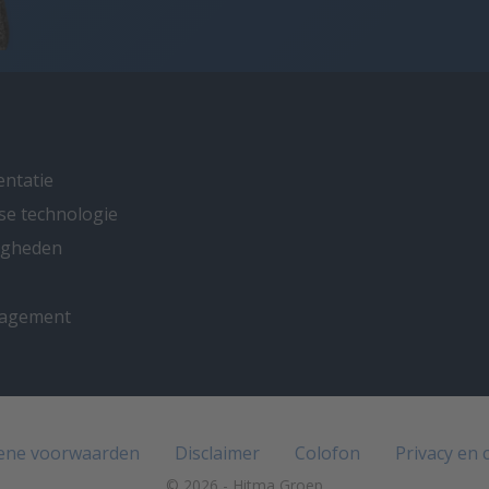
entatie
se technologie
ligheden
nagement
ene voorwaarden
Disclaimer
Colofon
Privacy en 
© 2026 - Hitma Groep