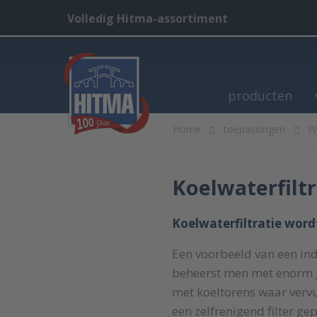
Volledig Hitma-assortiment
producten
Home
toepassingen
W
Koelwaterfiltr
Koelwaterfiltratie wordt
Een voorbeeld van een ind
beheerst men met enorm g
met koeltorens waar vervu
een zelfrenigend filter ge