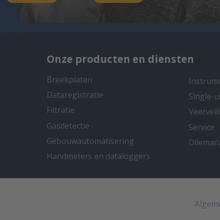
Onze producten en diensten
Breekplaten
Instrum
Dataregistratie
Single-u
Filtratie
Veervei
Gasdetectie
Service
Gebouwautomatisering
Oliema
Handmeters en dataloggers
Algem