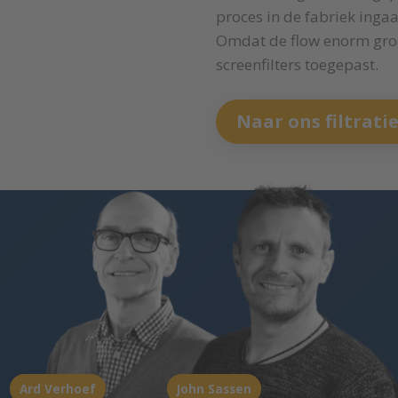
proces in de fabriek inga
Omdat de flow enorm groot 
screenfilters toegepast.
Naar ons filtrati
Ard Verhoef
John Sassen