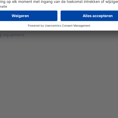
nt
ting equipment
g equipment