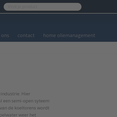
 ons
contact
home oliemanagement
industrie. Hier
al een semi-open syteem
 van de koeltorens wordt
koelwater weer het