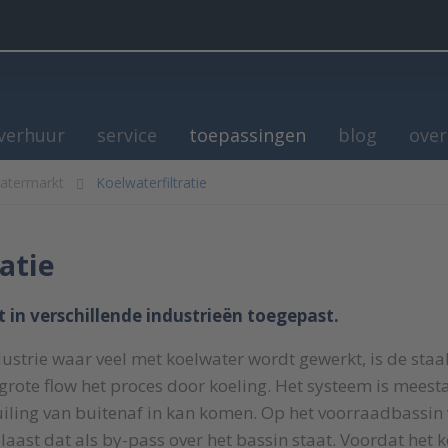
verhuur
service
toepassingen
blog
over
atermarkt
Koelwaterfiltratie
atie
 in verschillende industrieën toegepast.
ustrie waar veel met koelwater wordt gewerkt, is de staal
rote flow het proces door koeling. Het systeem is meest
iling van buitenaf in kan komen. Op het voorraadbassin
plaast dat als by-pass over het bassin staat. Voordat het 