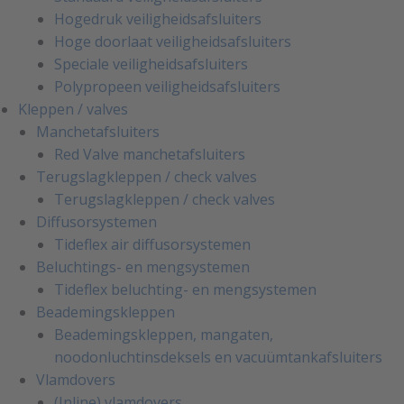
Hogedruk veiligheidsafsluiters
Hoge doorlaat veiligheidsafsluiters
Speciale veiligheidsafsluiters
Polypropeen veiligheidsafsluiters
Kleppen / valves
Manchetafsluiters
Red Valve manchetafsluiters
Terugslagkleppen / check valves
Terugslagkleppen / check valves
Diffusorsystemen
Tideflex air diffusorsystemen
Beluchtings- en mengsystemen
Tideflex beluchting- en mengsystemen
Beademingskleppen
Beademingskleppen, mangaten,
noodonluchtinsdeksels en vacuümtankafsluiters
Vlamdovers
(Inline) vlamdovers