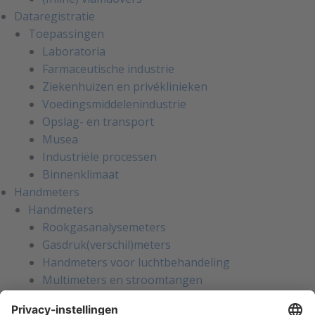
Dataregistratie
Toepassingen
Laboratoria
Farmaceutische industrie
Ziekenhuizen en privéklinieken
Voedingsmiddelenindustrie
Opslag- en transport
Musea
Industriële processen
Binnenklimaat
Handmeters
Handmeters
Rookgasanalysemeters
Gasdruk(verschil)meters
Handmeters voor luchtbehandeling
Multimeters en stroomtangen
Installatietesters
Apparatentesters voor NEN-3140