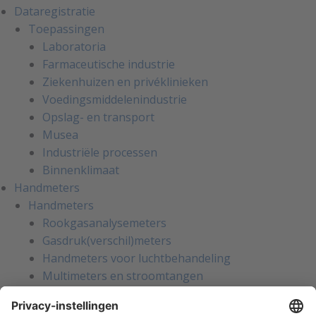
Dataregistratie
Toepassingen
Laboratoria
Farmaceutische industrie
Ziekenhuizen en privéklinieken
Voedingsmiddelenindustrie
Opslag- en transport
Musea
Industriële processen
Binnenklimaat
Handmeters
Handmeters
Rookgasanalysemeters
Gasdruk(verschil)meters
Handmeters voor luchtbehandeling
Multimeters en stroomtangen
Installatietesters
Apparatentesters voor NEN-3140