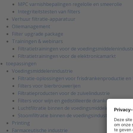
MPC varnishbepalingen regelolie en smeerolie
Integriteitstesten van filters
Verhuur filtratie-apparatuur
Oliemanagement
Filter upgrade package
Trainingen & webinars
Filtratietrainingen voor de voedingsmiddelenindust
Filtratietrainingen voor de elektronicamarkt
toepassingen
Voedingsmiddelenindustrie
Filtratie-oplossingen voor frisdrankenproductie e
Filters voor bierbrouwerijen
Filtratieproducten voor de zuivelindustrie
Filters voor wijn en gedistilleerde dranken
Luchtfiltratie binnen de voedingsmiddelenindustrie
Stoomfiltratie binnen de voedingsindustrie
Printing
Farmaceutische industrie