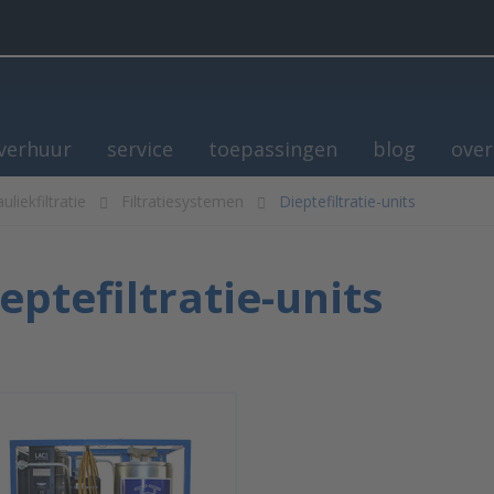
verhuur
service
toepassingen
blog
over
uliekfiltratie
Filtratiesystemen
Dieptefiltratie-units
eptefiltratie-units