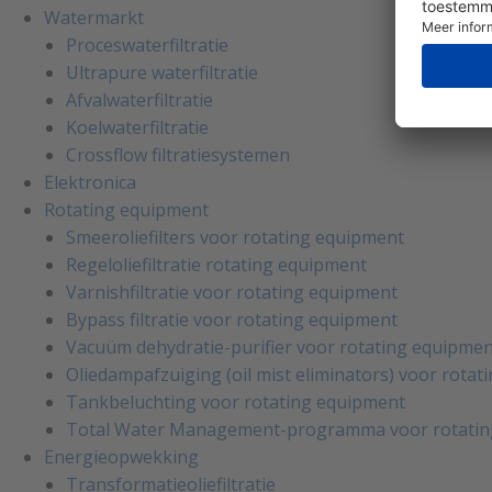
Watermarkt
Proceswaterfiltratie
Ultrapure waterfiltratie
Afvalwaterfiltratie
Koelwaterfiltratie
Crossflow filtratiesystemen
Elektronica
Rotating equipment
Smeeroliefilters voor rotating equipment
Regeloliefiltratie rotating equipment
Varnishfiltratie voor rotating equipment
Bypass filtratie voor rotating equipment
Vacuüm dehydratie-purifier voor rotating equipme
Oliedampafzuiging (oil mist eliminators) voor rota
Tankbeluchting voor rotating equipment
Total Water Management-programma voor rotatin
Energieopwekking
Transformatieoliefiltratie