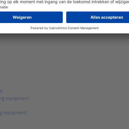
nt
ting equipment
g equipment