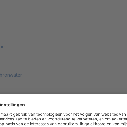
rie
n bronwater