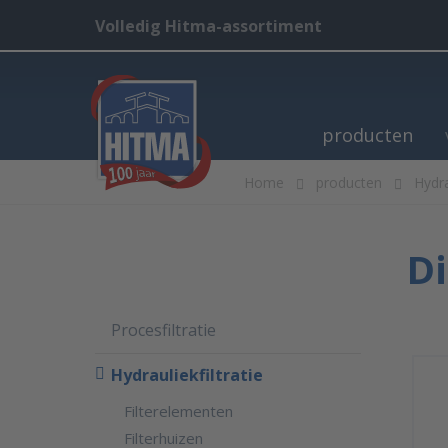
Volledig Hitma-assortiment
producten
Home
producten
Hydra
Di
Procesfiltratie
Hydrauliekfiltratie
Filterelementen
Filterhuizen