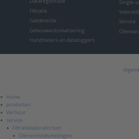
Dataregistratie
Single-u
Filtratie
Veervei
Gasdetectie
Service
Gebouwautomatisering
Oliema
Handmeters en dataloggers
Algem
Home
producten
Verhuur
service
Filtratielaboratorium
Oliereinheidsmetingen