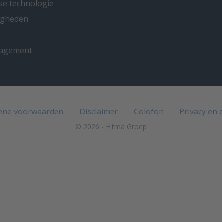
se technologie
ligheden
nagement
ene voorwaarden
Disclaimer
Colofon
Privacy en 
© 2026 - Hitma Groep