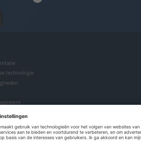
entatie
se technologie
ligheden
nagement