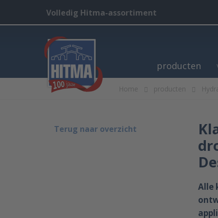
Volledig Hitma-assortiment
producten
Home
producten
Hydra
Kl
Terug naar overzicht
dr
De
Alle
ontw
appl