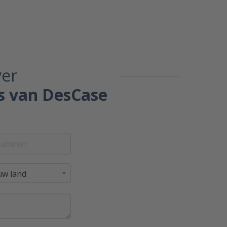
ver
rs van DesCase