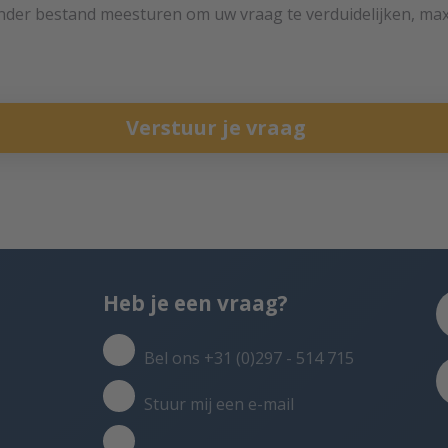
ander bestand meesturen om uw vraag te verduidelijken, ma
Verstuur je vraag
Heb je een vraag?
Bel ons +31 (0)297 - 514 715
Stuur mij een e-mail