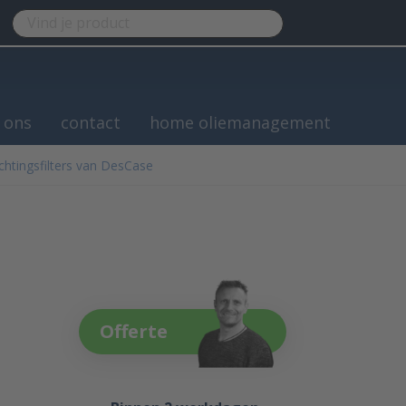
 ons
contact
home oliemanagement
chtingsfilters van DesCase
Offerte