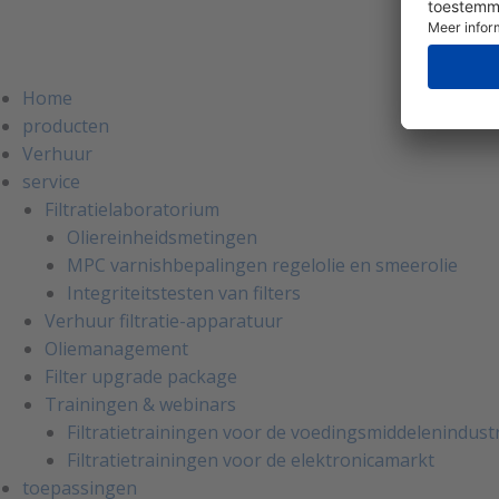
Algem
Home
producten
Verhuur
service
Filtratielaboratorium
Oliereinheidsmetingen
MPC varnishbepalingen regelolie en smeerolie
Integriteitstesten van filters
Verhuur filtratie-apparatuur
Oliemanagement
Filter upgrade package
Trainingen & webinars
Filtratietrainingen voor de voedingsmiddelenindust
Filtratietrainingen voor de elektronicamarkt
toepassingen