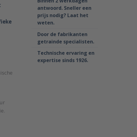
Binnen 2 werkdagen
t
antwoord. Sneller een
prijs nodig? Laat het
fieke
weten.
Door de fabrikanten
getrainde specialisten.
Technische ervaring en
expertise sinds 1926.
mische
ur
ie.