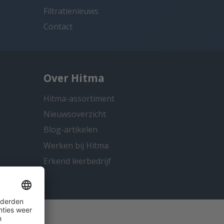
Filtratienieuws
Contact
Over Hitma
Hitma-assortiment
Nieuwsoverzicht
Blog-artikelen
Werken bij Hitma
Erkend leerbedrijf