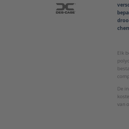
vers
bepa
droo
chem
Elk b
poly
besta
compa
De in
koste
van o