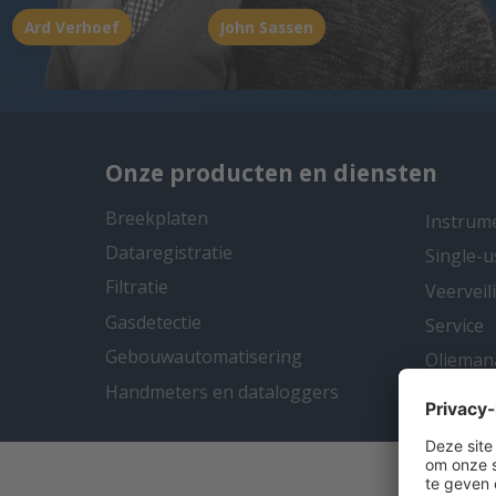
Ard Verhoef
John Sassen
Onze producten en diensten
Breekplaten
Instrum
Dataregistratie
Single-u
Filtratie
Veervei
Gasdetectie
Service
Gebouwautomatisering
Oliema
Handmeters en dataloggers