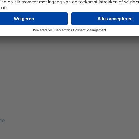
ene voorwaarden
Disclaimer
Colofon
Privacy en 
© 2026 - Hitma Groep
rie