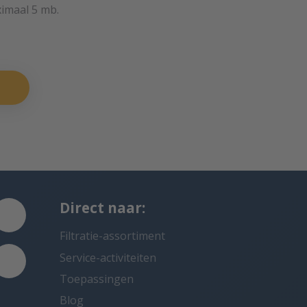
ximaal 5 mb.
Direct naar:
Filtratie-assortiment
Service-activiteiten
Toepassingen
Blog