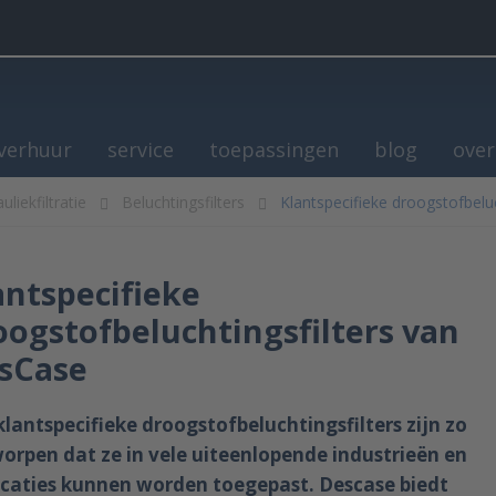
verhuur
service
toepassingen
blog
over
uliekfiltratie
Beluchtingsfilters
Klantspecifieke droogstofbelu
antspecifieke
oogstofbeluchtingsfilters van
sCase
 klantspecifieke droogstofbeluchtingsfilters zijn zo
orpen dat ze in vele uiteenlopende industrieën en
icaties kunnen worden toegepast. Descase biedt