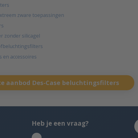
ters
 extreem zware toepassingen
rs
r zonder silicagel
fbeluchtingsfilters
s en accessoires
e aanbod Des-Case beluchtingsfilters
Heb je een vraag?