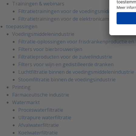
Trainingen & webinars
Filtratietrainingen voor de voedingsmiddelenindust
Filtratietrainingen voor de elektronicamarkt
toepassingen
Voedingsmiddelenindustrie
Filtratie-oplossingen voor frisdrankenproductie e
Filters voor bierbrouwerijen
Filtratieproducten voor de zuivelindustrie
Filters voor wijn en gedistilleerde dranken
Luchtfiltratie binnen de voedingsmiddelenindustrie
Stoomfiltratie binnen de voedingsindustrie
Printing
Farmaceutische industrie
Watermarkt
Proceswaterfiltratie
Ultrapure waterfiltratie
Afvalwaterfiltratie
Koelwaterfiltratie