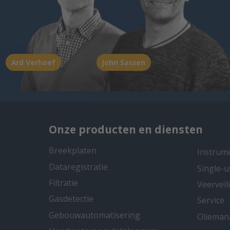
Ard Verhoef
John Sassen
Onze producten en diensten
Breekplaten
Instrum
Dataregistratie
Single-u
Filtratie
Veervei
Gasdetectie
Service
Gebouwautomatisering
Oliema