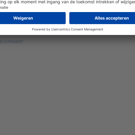
rie
n bronwater