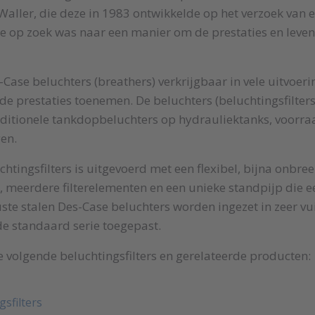
aller, die deze in 1983 ontwikkelde op het verzoek van e
e op zoek was naar een manier om de prestaties en leven
Case beluchters (breathers) verkrijgbaar in vele uitvoeri
de prestaties toenemen. De beluchters (beluchtingsfilters
aditionele tankdopbeluchters op hydrauliektanks, voorra
en.
htingsfilters is uitgevoerd met een flexibel, bijna onbre
 meerdere filterelementen en een unieke standpijp die e
ste stalen Des-Case beluchters worden ingezet in zeer vu
 de standaard serie toegepast.
e volgende beluchtingsfilters en gerelateerde producten:
gsfilters