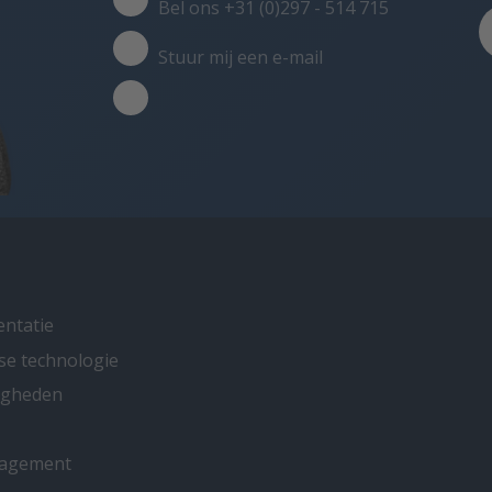
Bel ons +31 (0)297 - 514 715
Stuur mij een e-mail
entatie
se technologie
ligheden
nagement