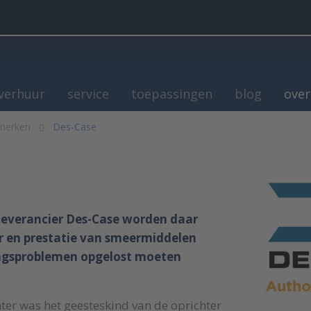
verhuur
service
toepassingen
blog
over
merken
Des-Case
e
leverancier Des-Case worden daar
r en prestatie van smeermiddelen
ringsproblemen opgelost moeten
ter was het geesteskind van de oprichter