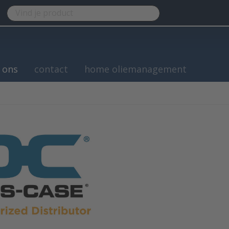
 ons
contact
home oliemanagement