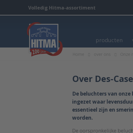
Volledig Hitma-assortiment
producten
Home
over ons
Onze 
Over Des-Cas
De beluchters van onze 
ingezet waar levensduu
essentieel zijn en sme
worden.
De oorspronkelijke beluch