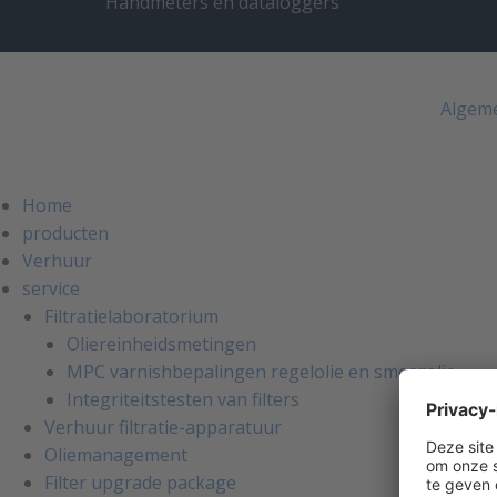
Handmeters en dataloggers
Algem
Home
producten
Verhuur
service
Filtratielaboratorium
Oliereinheidsmetingen
MPC varnishbepalingen regelolie en smeerolie
Integriteitstesten van filters
Verhuur filtratie-apparatuur
Oliemanagement
Filter upgrade package