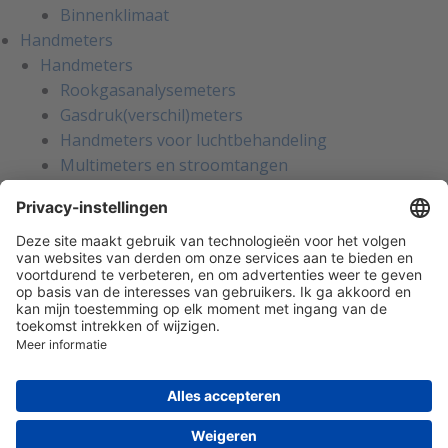
Binnenklimaat
Handmeters
Handmeters
Rookgasanalysemeters
Gasdruk(verschil)meters
Handmeters voor luchtbehandeling
Multimeters en stroomtangen
Installatietesters
Apparatentesters voor NEN-3140
Handmeters voor koeltechniek
Inregelinstrumenten voor water
Gaslekzoekers
Persoonlijke bescherming
Warmtebeeldcamera's
Kalibratie en reparatie
Oliemanagement