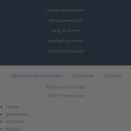
Hitma-assortiment
Nieuwsoverzicht
Blog-artikelen
Werken bij Hitma
Erkend leerbedrijf
Algemene voorwaarden
Disclaimer
Colofon
Privacy en cookies
© 2026 - Hitma Groep
Home
producten
Verhuur
service