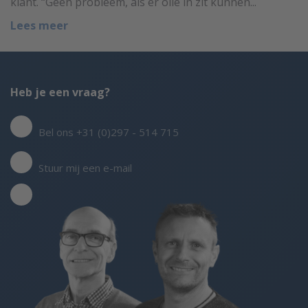
klant. “Geen probleem, als er olie in zit kunnen...
Lees meer
Heb je een vraag?
Bel ons +31 (0)297 - 514 715
Stuur mij een e-mail