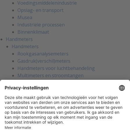
Voedingsmiddelenindustrie
Opslag- en transport
Musea
Industriële processen
Binnenklimaat
Handmeters
Handmeters
Rookgasanalysemeters
Gasdruk(verschil)meters
Handmeters voor luchtbehandeling
Multimeters en stroomtangen
Installatietesters
Apparatentesters voor NEN-3140
Handmeters voor koeltechniek
Inregelinstrumenten voor water
Gaslekzoekers
Persoonlijke bescherming
Warmtebeeldcamera's