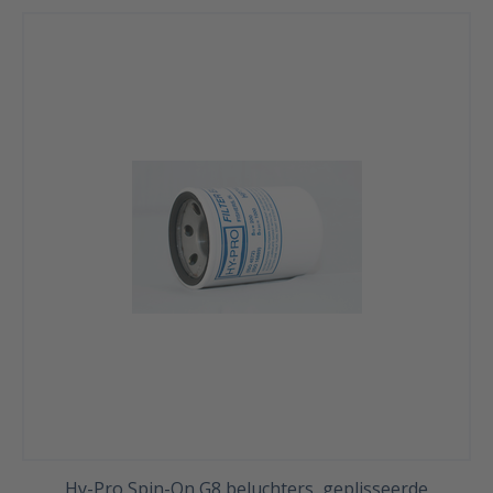
Hy-Pro Spin-On G8 beluchters, geplisseerde