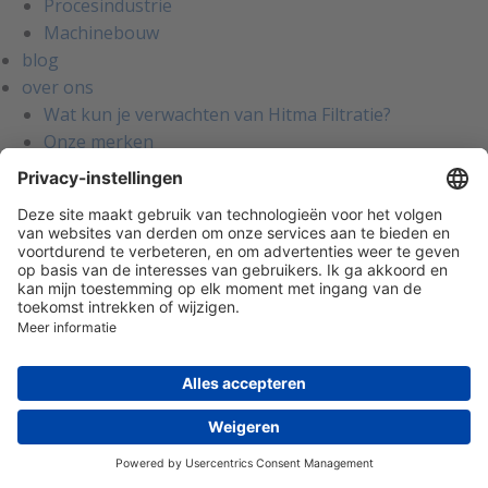
Procesindustrie
Machinebouw
blog
over ons
Wat kun je verwachten van Hitma Filtratie?
Onze merken
Porvair
Hypro
Des-Case
Graver Technologies
Amiad
Sommer en Strassburger
STF Filtros
Fuhr
Zenpure
Corode
Werken bij Hitma
contact