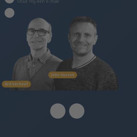
Stuur mij een e-mail
John Sassen
Ard Verhoef