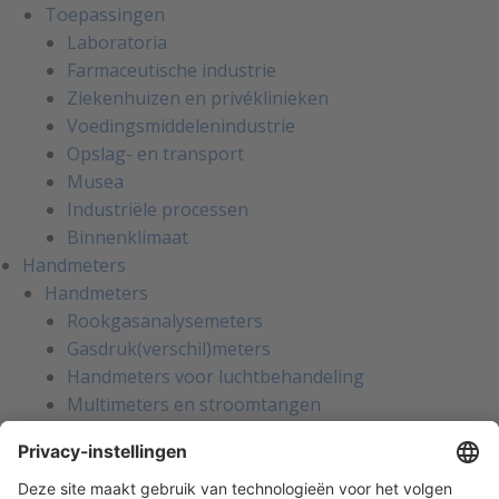
Toepassingen
Laboratoria
Farmaceutische industrie
Ziekenhuizen en privéklinieken
Voedingsmiddelenindustrie
Opslag- en transport
Musea
Industriële processen
Binnenklimaat
Handmeters
Handmeters
Rookgasanalysemeters
Gasdruk(verschil)meters
Handmeters voor luchtbehandeling
Multimeters en stroomtangen
Installatietesters
Apparatentesters voor NEN-3140
Handmeters voor koeltechniek