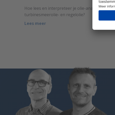
Hoe lees en interpreteer je olie-analyses voor
turbinesmeerolie- en regelolie?
Lees meer