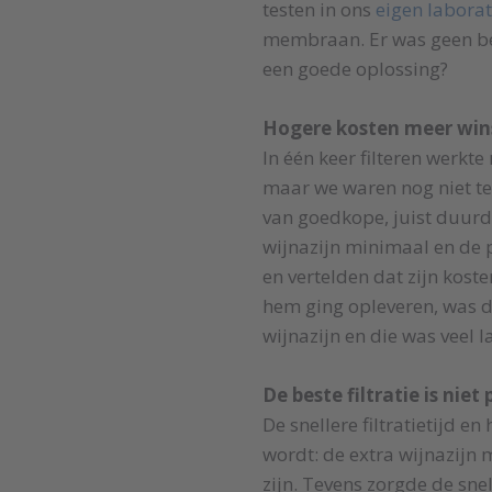
testen in ons
eigen labora
membraan. Er was geen ber
een goede oplossing?
Hogere kosten meer win
In één keer filteren werkte
maar we waren nog niet tev
van goedkope, juist duurder
wijnazijn minimaal en de 
en vertelden dat zijn kos
hem ging opleveren, was di
wijnazijn en die was veel l
De beste filtratie is nie
De snellere filtratietijd 
wordt: de extra wijnazijn
zijn. Tevens zorgde de snel