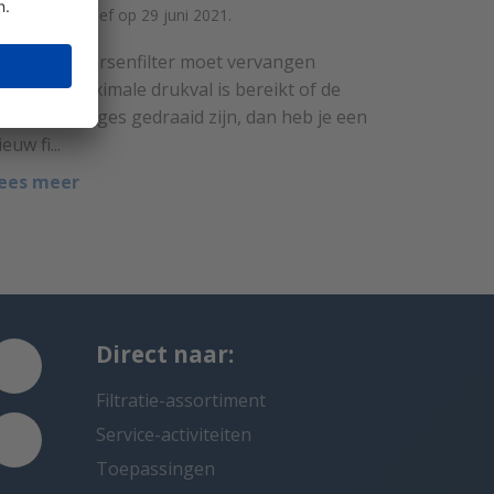
oor Ard Verhoef op 29 juni 2021.
ls je een kaarsenfilter moet vervangen
mdat de maximale drukval is bereikt of de
roductiebadges gedraaid zijn, dan heb je een
ieuw fi...
ees meer
Direct naar:
Filtratie-assortiment
Service-activiteiten
Toepassingen