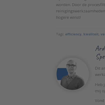
worden. Door de procesfilt
reinigingswerkzaamheden op
hogere winst!
Tags:
efficiency
,
kwaliteit
,
ve
Ard
Spec
Dit a
werkz
Heb j
mij o
Vond 