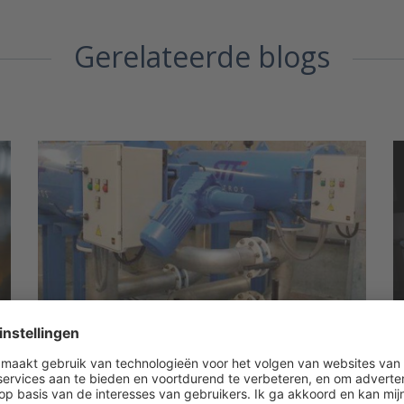
Gerelateerde blogs
6 dingen die je moet weten over
D
zelfreinigende filters voor
s
waterbehandeling
n