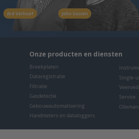
Ard Verhoef
John Sassen
Onze producten en diensten
Breekplaten
Instrum
Dataregistratie
Single-u
Filtratie
Veervei
Gasdetectie
Service
Gebouwautomatisering
Oliema
Handmeters en dataloggers