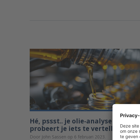
Hé, pssst.. je olie-analyse
probeert je iets te vertellen
Door John Sassen op 6 februari 2023.