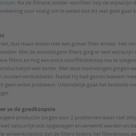
torium
. Na de filtratie zonder voorfilter liep de wijnazijn 
ekening voor nodig om te weten dat dit veel geld gaat k
st
 niet, dus maar testen met een grover filter ervoor. Het re
reden. Met de voordeligere filters ging er veel wijnazijn 
e filters en nog een extra voorfiltratiestap toe te voegen
productietijd veel korter. Met deze bevindingen gingen w
ten zouden verdubbelen. Nadat hij had gezien hoeveel mee
t geen enkel probleem. Uiteindelijk gaat het tenslotte om
ager.
t per se de goedkoopste
en hogere productie zorgen voor 2 problemen waar niet alti
 moet natuurlijk ook opgeslagen en verwerkt worden en d
le verwerkingstijd dat de filters tijdens het filterproces 