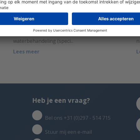
Door Ard Verhoef op 1 juni 2022.
D
Geautomatiseerde zelfreinigende
A
filtratiesystemen worden gebruikt voor
o
diverse applicaties die veel voorkomen bij
p
waterbehandeling (speci...
n
Lees meer
L
Heb je een vraag?
Bel ons +31 (0)297 - 514 715
Stuur mij een e-mail