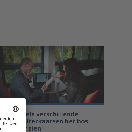
oor de vele verschillende
oorten filterkaarsen het bos
iet meer zien!